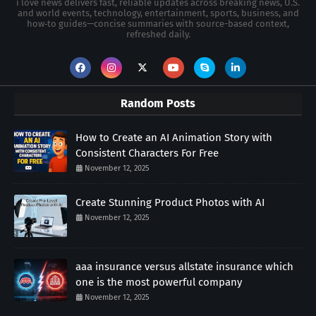
i love news delivers fast, reliable updates across breaking news, U.S.
and world events, technology, entertainment, sports, business, and
how‑to guides—concise summaries with source-based context,
refreshed daily.
Random Posts
How to Create an AI Animation Story with
Consistent Characters For Free
November 12, 2025
Create Stunning Product Photos with AI
November 12, 2025
aaa insurance versus allstate insurance which
one is the most powerful company
November 12, 2025