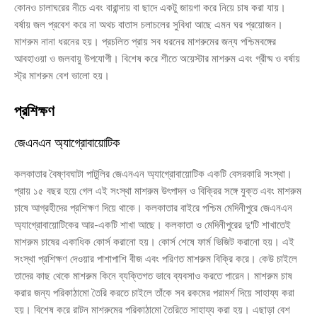
কোনও চালাঘরের নীচে এবং বারান্দায় বা ছাদে একটু জায়গা করে নিয়ে চাষ করা যায়।
বর্ষায় জল প্রবেশ করে না অথচ বাতাস চলাচলের সুবিধা আছে এমন ঘর প্রয়োজন।
মাশরুম নানা ধরনের হয়। প্রচলিত প্রায় সব ধরনের মাশরুমের জন্য পশ্চিমবঙ্গের
আবহাওয়া ও জলবায়ু উপযোগী। বিশেষ করে শীতে অয়েস্টার মাশরুম এবং গ্রীষ্ম ও বর্ষায়
স্ট্র মাশরুম বেশ ভালো হয়।
প্রশিক্ষণ
জেএনএন অ্যাগ্রোবায়োটিক
কলকাতার বৈষ্ণবঘাটা পাটুলির জেএনএন অ্যাগ্রোবায়োটিক একটি বেসরকারি সংস্থা।
প্রায় ১৫ বছর হয়ে গেল এই সংস্থা মাশরুম উৎপাদন ও বিক্রির সঙ্গে যুক্ত এবং মাশরুম
চাষে আগ্রহীদের প্রশিক্ষণ দিয়ে থাকে। কলকাতার বাইরে পশ্চিম মেদিনীপুরে জেএনএন
অ্যাগ্রোবায়োটিকের আর-একটি শাখা আছে। কলকাতা ও মেদিনীপুরের দু'টি শাখাতেই
মাশরুম চাষের একাধিক কোর্স করানো হয়। কোর্স শেষে ফার্ম ভিজিট করানো হয়। এই
সংস্থা প্রশিক্ষণ দেওয়ার পাশাপাশি বীজ এবং পরিণত মাশরুম বিক্রি করে। কেউ চাইলে
তাদের কাছ থেকে মাশরুম কিনে ব্যক্তিগত ভাবে ব্যবসাও করতে পারেন। মাশরুম চাষ
করার জন্য পরিকাঠামো তৈরি করতে চাইলে তাঁকে সব রকমের পরামর্শ দিয়ে সাহায্য করা
হয়। বিশেষ করে রাটন মাশরুমের পরিকাঠামো তৈরিতে সাহায্য করা হয়। এছাড়া বেশ