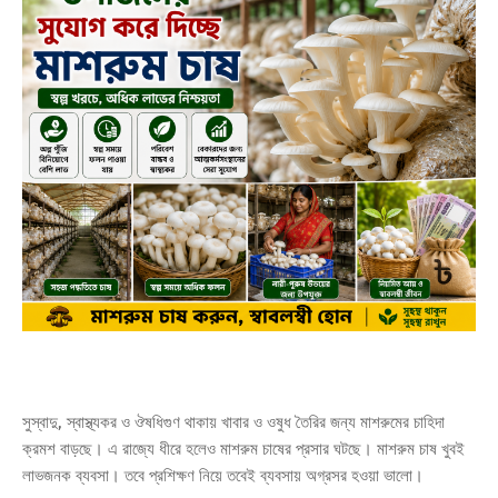
সুস্বাদু, স্বাস্থ্যকর ও ঔষধিগুণ থাকায় খাবার ও ওষুধ তৈরির জন্য মাশরুমের চাহিদা
ক্রমশ বাড়ছে। এ রাজ্যে ধীরে হলেও মাশরুম চাষের প্রসার ঘটছে। মাশরুম চাষ খুবই
লাভজনক ব্যবসা। তবে প্রশিক্ষণ নিয়ে তবেই ব্যবসায় অগ্রসর হওয়া ভালো।