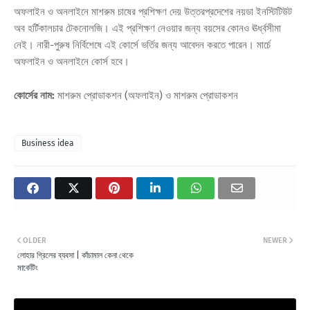
অফলাইন ও অনলাইনে মাশরুম চাষের প্রশিক্ষণ দেয় উত্তরপ্রদেশের নয়ডা ইনস্টিটিউট
অব হর্টিকালচার টেকনোলজি। এই প্রশিক্ষণ নেওয়ার জন্য বয়সের কোনও ঊর্ধ্বসীমা
নেই। নারী-পুরুষ নির্বিশেষে এই কোর্সে ভর্তির জন্য আবেদন করতে পারেন। মার্চে
অফলাইন ও অনলাইনে কোর্স হবে।
কোর্সের নাম:
মাশরুম প্রোডাকশন (অফলাইন) ও মাশরুম প্রোডাকশন
Business idea
OLDER
NEWER
লোহার গ্রিলের ব্যবসা | কাঁচামাল কেনা থেকে
মার্কেটিং