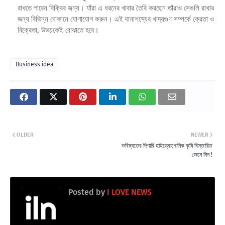
রাখতে পারেন বিক্রির জন্য। যাঁরা এ ধরনের খাবার তৈরি করছেন তাঁরাও সেগুলি রাখার
জন্য বিভিন্ন দোকানে যোগাযোগ করুন। এই দানাশস্যের খাদ্যগুণ সম্পর্কে ক্রেতা ও
বিক্রেতা, উভয়কেই বোঝাতে হবে।
Business idea
OLDER
NEWER
ভবিষ্যতের দিশারি হাইড্রোপোনিক কৃষি বিস্তারিত
জেনে নিন !
Posted by
I LOVE NEWS