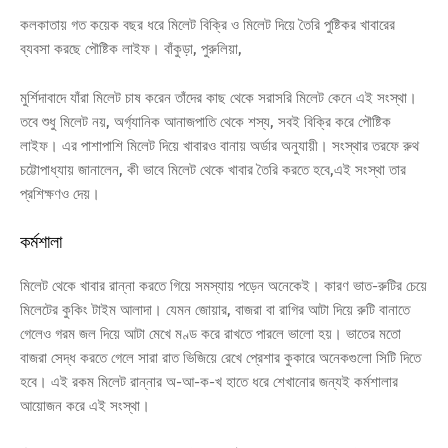
কলকাতায় গত কয়েক বছর ধরে মিলেট বিক্রি ও মিলেট দিয়ে তৈরি পুষ্টিকর খাবারের
ব্যবসা করছে পৌষ্টিক লাইফ। বাঁকুড়া, পুরুলিয়া,
মুর্শিদাবাদে যাঁরা মিলেট চাষ করেন তাঁদের কাছ থেকে সরাসরি মিলেট কেনে এই সংস্থা।
তবে শুধু মিলেট নয়, অর্গ্যানিক আনাজপাতি থেকে শস্য, সবই বিক্রি করে পৌষ্টিক
লাইফ। এর পাশাপাশি মিলেট দিয়ে খাবারও বানায় অর্ডার অনুযায়ী। সংস্থার তরফে রুথ
চট্টোপাধ্যায় জানালেন, কী ভাবে মিলেট থেকে খাবার তৈরি করতে হবে,এই সংস্থা তার
প্রশিক্ষণও দেয়।
কর্মশালা
মিলেট থেকে খাবার রান্না করতে গিয়ে সমস্যায় পড়েন অনেকেই। কারণ ভাত-রুটির চেয়ে
মিলেটের কুকিং টাইম আলাদা। যেমন জোয়ার, বাজরা বা রাগির আটা দিয়ে রুটি বানাতে
গেলেও গরম জল দিয়ে আটা মেখে মণ্ড করে রাখতে পারলে ভালো হয়। ভাতের মতো
বাজরা সেদ্ধ করতে গেলে সারা রাত ভিজিয়ে রেখে প্রেশার কুকারে অনেকগুলো সিটি দিতে
হবে। এই রকম মিলেট রান্নার অ-আ-ক-খ হাতে ধরে শেখানোর জন্যই কর্মশালার
আয়োজন করে এই সংস্থা।