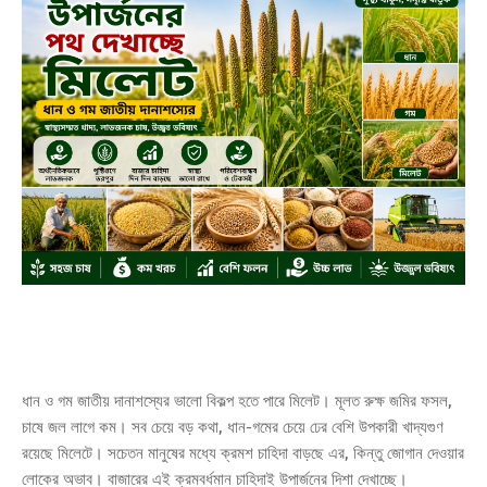
ধান ও গম জাতীয় দানাশস্যের ভালো বিকল্প হতে পারে মিলেট। মূলত রুক্ষ জমির ফসল,
চাষে জল লাগে কম। সব চেয়ে বড় কথা, ধান-গমের চেয়ে ঢের বেশি উপকারী খাদ্যগুণ
রয়েছে মিলেটে। সচেতন মানুষের মধ্যে ক্রমশ চাহিদা বাড়ছে এর, কিন্তু জোগান দেওয়ার
লোকের অভাব। বাজারের এই ক্রমবর্ধমান চাহিদাই উপার্জনের দিশা দেখাচ্ছে।