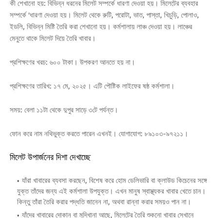
কী শেখানো হয়: বিভিন্ন ধরনের মিলেট সম্পর্কে ধারণা দেওয়া হয়। মিলেটের ব্যবহার
সম্পর্কে 'ধারণা দেওয়া হয়। মিলেট থেকে রুটি, পরোটা, ভাত, পাস্তা, খিচুড়ি, পোলাও,
ইডলি, বিভিন্ন মিষ্টি তৈরি করা শেখানো হয়। কর্মশালায় লাঞ্চ দেওয়া হয়। লাঞ্চের
মেনুতে থাকে মিলেট দিয়ে তৈরি খাবার।
প্রশিক্ষণের খরচ: ৬০০ টাকা। উপকরণ আনতে হয় না।
প্রশিক্ষণের তারিখ: ১৭ মে, ২০২৫। এটি পৌষ্টিক লাইফের ষষ্ঠ কর্মশালা।
সময়: বেলা ১১টা থেকে দুপুর সাড়ে ৩টে পর্যন্ত।
ফোন করে নাম নথিভুক্ত করতে পারেন এখনই। যোগাযোগ: ৮৯১০৩-৯৭২১১।
মিলেট উপার্জনের দিশা দেখাচ্ছে
যাঁরা খাবারের ব্যবসা করছেন, বিশেষ করে হোম ডেলিভারি বা ক্লাউড কিচেনের সঙ্গে
যুক্ত তাঁদের জন্য এই কর্মশালা উপযুক্ত। এখন মানুষ স্বাস্থ্যকর খাবার খেতে চান।
কিন্তু তাঁরা তৈরি করার পদ্ধতি জানেন না, অথবা রান্না করার সময়ও পান না।
যাঁদের খাবারের দোকান বা মুদিখানা আছে, মিলেটের তৈরি শুকনো খাবার সেখানে