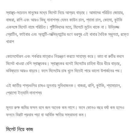
স্বাস্থ্য-সচেতন মানুষের মধ্যে মিলেট নিয়ে আগ্রহ বাড়ছে। আমাদের পরিচিত জোয়ার,
বাজরা, রাগি এবং আরও কিছু দানাশস্য যেমন কাউন চাল, শ্যামা চাল, কোদো, কুটকি
একসঙ্গে মিলেট নামে পরিচিত। পুষ্টিবিদদের মতে, মিলেটে মুটেন থাকে না। উদ্ভিজ্জ
প্রোটিন, ফাইবার এবং অ্যান্টি-অক্সিড্যান্টের গুণে ভরপুর এই খাবার দৈহিক স্থূলতা, রক্তে
খারাপ
কোলেস্টেরল এবং শর্করার মাত্রাও নিয়ন্ত্রণ করতে সাহায্য করে। ভাত বা রুটির বদলে
মিলেট খাওয়া বেশি স্বাস্থ্যকর। স্বাস্থ্যকর বলেই মিলেটের চাহিদা ধীরে ধীরে বাড়ছে,
ভবিষ্যতে আরও বাড়বে। ফলে মিলেটের চাষ খুলে দিতেই পারে ভালো উপার্জনের পথ।
এই জাতীয় শস্যগুলির চাষও তুলনায় সুবিধাজনক। বাজরা, রাগি, কুটকি, শ্যামাচাল,
প্রোসো ইত্যাদি দানাশস্য
মূলত রুক্ষ জমির ফসল বলে জল অনেক কম লাগে। ফলে কোনও বছর বর্ষা কম হলেও
ফলনে বিরাট প্রভাব পড়া বা আর্থিক ক্ষতির সম্ভাবনা কম।
মিলেট নিয়ে কাজ